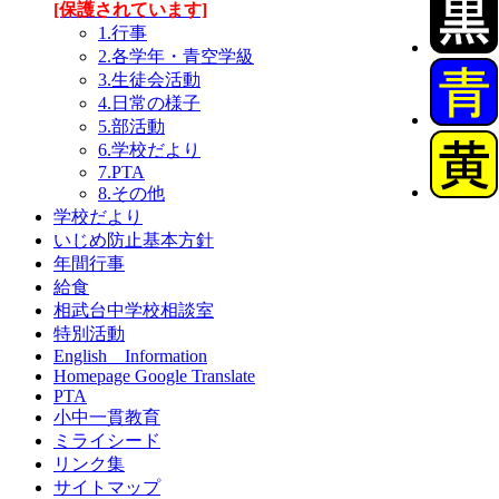
[保護されています]
1.行事
2.各学年・青空学級
3.生徒会活動
4.日常の様子
5.部活動
6.学校だより
7.PTA
8.その他
学校だより
いじめ防止基本方針
年間行事
給食
相武台中学校相談室
特別活動
English Information
Homepage Google Translate
PTA
小中一貫教育
ミライシード
リンク集
サイトマップ