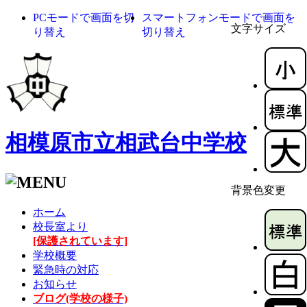
PCモードで画面を切
スマートフォンモードで画面を
文字サイズ
り替え
切り替え
相模原市立相武台中学校
背景色変更
ホーム
校長室より
[保護されています]
学校概要
緊急時の対応
お知らせ
ブログ(学校の様子)