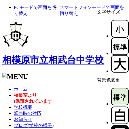
PCモードで画面を切
スマートフォンモードで画面を
文字サイズ
り替え
切り替え
相模原市立相武台中学校
背景色変更
ホーム
校長室より
[保護されています]
学校概要
緊急時の対応
お知らせ
ブログ(学校の様子)