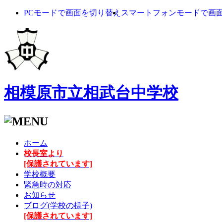
PCモードで画面を切り替え
スマートフォンモードで画
相模原市立相武台中学校
ホーム
校長室より
[保護されています]
学校概要
緊急時の対応
お知らせ
ブログ(学校の様子)
[保護されています]