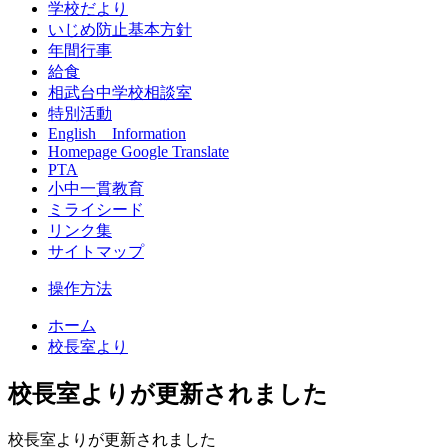
学校だより
いじめ防止基本方針
年間行事
給食
相武台中学校相談室
特別活動
English Information
Homepage Google Translate
PTA
小中一貫教育
ミライシード
リンク集
サイトマップ
操作方法
ホーム
校長室より
校長室よりが更新されました
校長室よりが更新されました