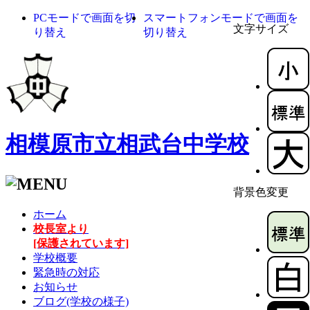
PCモードで画面を切
スマートフォンモードで画面を
文字サイズ
り替え
切り替え
相模原市立相武台中学校
背景色変更
ホーム
校長室より
[保護されています]
学校概要
緊急時の対応
お知らせ
ブログ(学校の様子)