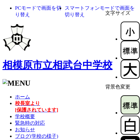
PCモードで画面を切
スマートフォンモードで画面を
文字サイズ
り替え
切り替え
相模原市立相武台中学校
背景色変更
ホーム
校長室より
[保護されています]
学校概要
緊急時の対応
お知らせ
ブログ(学校の様子)