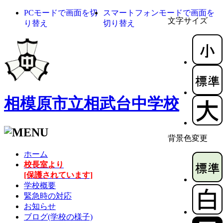
PCモードで画面を切
スマートフォンモードで画面を
文字サイズ
り替え
切り替え
相模原市立相武台中学校
背景色変更
ホーム
校長室より
[保護されています]
学校概要
緊急時の対応
お知らせ
ブログ(学校の様子)