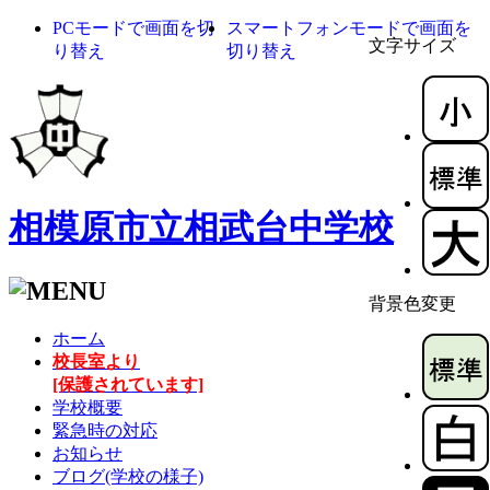
PCモードで画面を切
スマートフォンモードで画面を
文字サイズ
り替え
切り替え
相模原市立相武台中学校
背景色変更
ホーム
校長室より
[保護されています]
学校概要
緊急時の対応
お知らせ
ブログ(学校の様子)