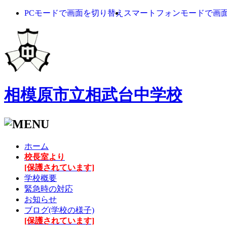
PCモードで画面を切り替え
スマートフォンモードで画
相模原市立相武台中学校
ホーム
校長室より
[保護されています]
学校概要
緊急時の対応
お知らせ
ブログ(学校の様子)
[保護されています]