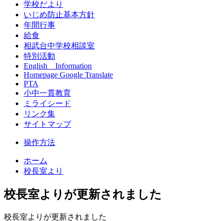
学校だより
いじめ防止基本方針
年間行事
給食
相武台中学校相談室
特別活動
English Information
Homepage Google Translate
PTA
小中一貫教育
ミライシード
リンク集
サイトマップ
操作方法
ホーム
校長室より
校長室よりが更新されました
校長室よりが更新されました