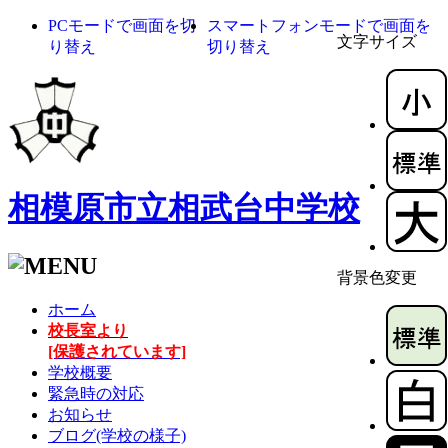
PCモードで画面を切
スマートフォンモードで画面を
文字サイズ
り替え
切り替え
相模原市立相武台中学校
背景色変更
ホーム
校長室より
[保護されています]
学校概要
緊急時の対応
お知らせ
ブログ(学校の様子)