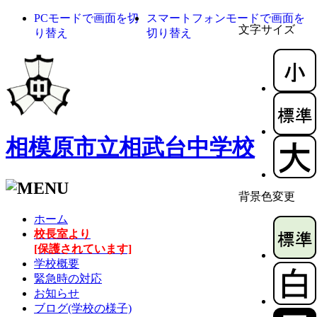
PCモードで画面を切
スマートフォンモードで画面を
文字サイズ
り替え
切り替え
相模原市立相武台中学校
背景色変更
ホーム
校長室より
[保護されています]
学校概要
緊急時の対応
お知らせ
ブログ(学校の様子)