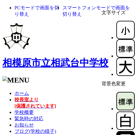
PCモードで画面を切
スマートフォンモードで画面を
文字サイズ
り替え
切り替え
相模原市立相武台中学校
背景色変更
ホーム
校長室より
[保護されています]
学校概要
緊急時の対応
お知らせ
ブログ(学校の様子)