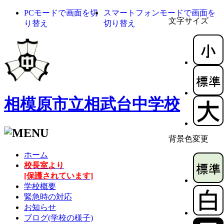
PCモードで画面を切
スマートフォンモードで画面を
文字サイズ
り替え
切り替え
相模原市立相武台中学校
背景色変更
ホーム
校長室より
[保護されています]
学校概要
緊急時の対応
お知らせ
ブログ(学校の様子)