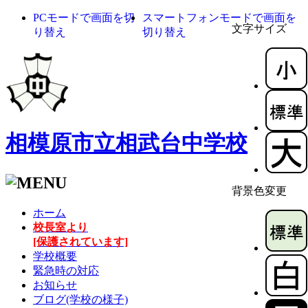
PCモードで画面を切
スマートフォンモードで画面を
文字サイズ
り替え
切り替え
相模原市立相武台中学校
背景色変更
ホーム
校長室より
[保護されています]
学校概要
緊急時の対応
お知らせ
ブログ(学校の様子)