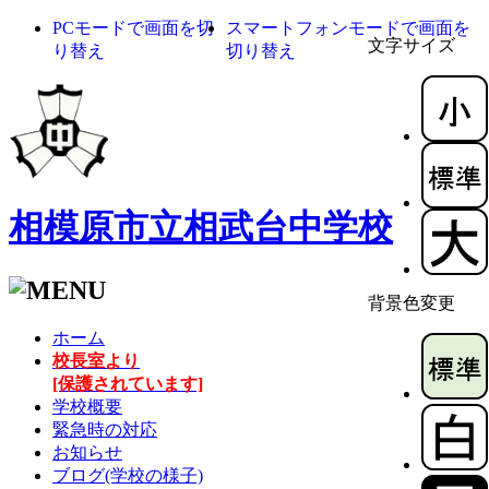
PCモードで画面を切
スマートフォンモードで画面を
文字サイズ
り替え
切り替え
相模原市立相武台中学校
背景色変更
ホーム
校長室より
[保護されています]
学校概要
緊急時の対応
お知らせ
ブログ(学校の様子)