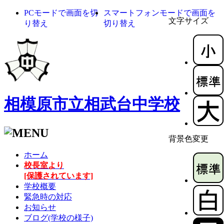
PCモードで画面を切
スマートフォンモードで画面を
文字サイズ
り替え
切り替え
相模原市立相武台中学校
背景色変更
ホーム
校長室より
[保護されています]
学校概要
緊急時の対応
お知らせ
ブログ(学校の様子)