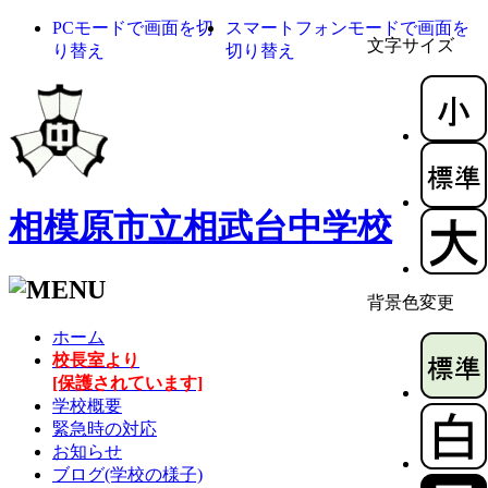
PCモードで画面を切
スマートフォンモードで画面を
文字サイズ
り替え
切り替え
相模原市立相武台中学校
背景色変更
ホーム
校長室より
[保護されています]
学校概要
緊急時の対応
お知らせ
ブログ(学校の様子)