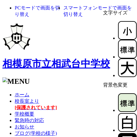
PCモードで画面を切
スマートフォンモードで画面を
文字サイズ
り替え
切り替え
相模原市立相武台中学校
背景色変更
ホーム
校長室より
[保護されています]
学校概要
緊急時の対応
お知らせ
ブログ(学校の様子)