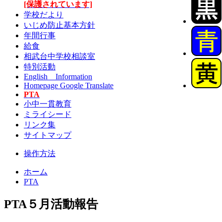
[保護されています]
学校だより
いじめ防止基本方針
年間行事
給食
相武台中学校相談室
特別活動
English Information
Homepage Google Translate
PTA
小中一貫教育
ミライシード
リンク集
サイトマップ
操作方法
ホーム
PTA
PTA５月活動報告