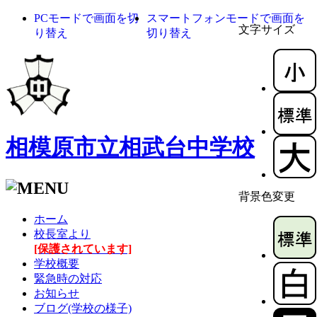
PCモードで画面を切
スマートフォンモードで画面を
文字サイズ
り替え
切り替え
相模原市立相武台中学校
背景色変更
ホーム
校長室より
[保護されています]
学校概要
緊急時の対応
お知らせ
ブログ(学校の様子)