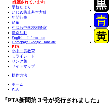
[保護されています]
学校だより
いじめ防止基本方針
年間行事
給食
相武台中学校相談室
特別活動
English Information
Homepage Google Translate
PTA
小中一貫教育
ミライシード
リンク集
サイトマップ
操作方法
ホーム
PTA
『PTA新聞第３号が発行されました』