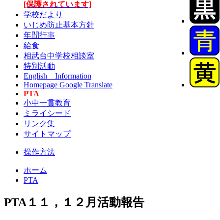
[保護されています]
学校だより
いじめ防止基本方針
年間行事
給食
相武台中学校相談室
特別活動
English Information
Homepage Google Translate
PTA
小中一貫教育
ミライシード
リンク集
サイトマップ
操作方法
ホーム
PTA
PTA１１，１２月活動報告